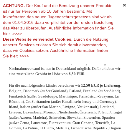
ACHTUNG:
Der Kauf und die Benutzung unserer Produkte
ist nur für Personen ab 18 Jahren bestimmt. Mit
Inkrafttreten des neuen Jugendschutzgesetzes sind wir ab
dem 01.04.2016 dazu verpflichtet vor der ersten Bestellung
Versand- & Zahlungsbedingungen
das Alter zu überprüfen. Ausführliche Information finden Sie
hier:
>>>>
Diese Website verwendet Cookies.
Durch die Nutzung
unserer Services erklären Sie sich damit einverstanden,
Versandkosten
dass wir Cookies setzen. Ausführliche Information finden
Sie hier:
>>>>
Versand mit DHL:
Wir liefern innerhalb Deutschland für
5,90 EUR je Lieferung
. Der
Nachnahmeversand ist nur in Deutschland möglich. Dafür erheben wir
eine zusätzliche Gebühr in Höhe von
6,50 EUR
.
Für die nachfolgenden Länder berechnen wir
12,50 EUR je Lieferung
:
Belgien, Dänemark (außer Grönland), Estland, Finnland (außer Aland),
Frankreich (außer Guadeloupe, Martinique, Französisch-Guayana, La
Réunion), Großbritannien (außer Kanalinseln Jersey und Guernsey),
Irland, Italien (außer San Marino, Livigno, Vatikanstadt), Lettland,
Litauen, Luxemburg, Monaco, Niederlande, Österreich, Polen, Portugal
(außer Azoren, Madeira), Schweden, Slowakei, Slowenien, Spanien
(außer Ceuta, Lanzarote, Fuerteventura, Gran Canaria, Teneriffa, La
Gomera, La Palma, El Hierro, Melilla), Tschechische Republik, Ungarn