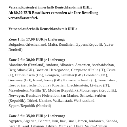
Versandkostenfrei innerhalb Deutschlands mit DHL:
Ab 80,00 EUR Bestellwert versenden wir Ihre Bestellung
versandkostenfrei.
Versand außerhalb Deutschlands mit DHL:
Zone 1 für 17,00 EUR je Lieferung:
Bulgarien, Griechenland, Malta, Rumänien, Zypern/Republik (außer
Nordteil)
Zone 2 für 30,00 EUR je Lieferung:
Alandinseln (Finnland), Andorra, Albanien, Armenien, Aserbaidschan,
Berg Athos (GR), Bosnien-Herzegowina, Campione d'Italia (IT), Ceuta
(E), Färöer-Inseln (DK), Georgien, Gibraltar (GB), Grönland (DK),
Guernsey (GB), Island, Jersey (GB), Kanarische Inseln (E), Kasachstan ,
Kosovo (serbische Provinz), Kroatien, Liechtenstein, Livigno (IT),
Mazedonien, Melilla (E), Moldau (Republik), Montenegro (Republik),
Norwegen, Russische Föderation, San Marino, Schweiz, Serbien
(Republik), Türkei, Ukraine, Vatikanstadt, Weißrussland,
Zypern/Republik (Nordteil)
Zone 3 für 35,00 EUR je Lieferung:
Ägypten, Algerien, Bahrain, Iran, Irak, Israel, Jemen, Jordanien, Kanada,
Katar, Kuwait, Libanon, Libyen, Marokko, Oman, Saudi-Arabien,